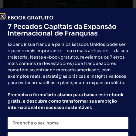
EBOOK GRATUITO
7 Pecados Capitais da Expansão
Internacional de Franquias
Expandir sua franquia para os Estados Unidos pode ser
o passo mais importante — ou o mais arriscado — da sua
trajetória. Neste e-book gratuito, revelamos os 7 erros
mais comuns (e devastadores) que franqueadores
cometem ao entrar no mercado americano, com
exemplos reais, estratégias práticas e insights valiosos
para evitar armadilhas e planejar uma expansão sólida.
Algumas marcas chegam até nós já com a resposta. O
Preencha o formulário abaixo para baixar este ebook
modelo funciona, a operação está de pé, os clientes
grátis, e descubra como transformar sua ambição
repetem a visita e os números confirmam o que o
internacional em sucesso sustentável.
fundador já sabia: esse negócio pode ser muito maior
do que é hoje. A Don Corleone Pizzarias é uma dessas
marcas. Com mais de 20 unidades […]