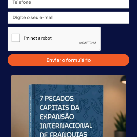
Global Franchise
Enviar o formulário
A Global Franchise desenvolve soluções práticas e
inovadoras, por meio de uma metodologia eficiente
objetivando elevar o potencial de sucesso de seus
clientes.
CNPJ:
04.482.312/0001-30
Filial SP:
Av.Pres. Juscelino Kubitschek, 1327-4o.and-Itaim Bibi-
04543-011-São Paulo – SP,
Responsável:
Paulo Mauro