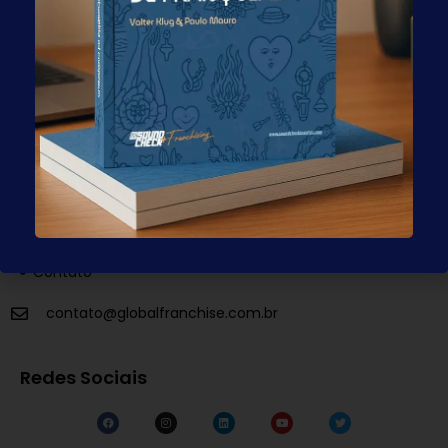
Email:
contato@globalfranchise.com.br
Telefone:
(11) 98181-0343
Filial EUA:
66 W Flager Street – 9th Floor, FL 33130 USA
Telefone
+1 (786) 704-8977
Atendimento
Contato
contato@globalfranchise.com.br
Redes Sociais