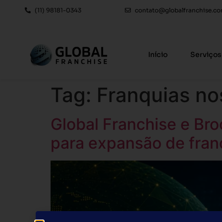
(11) 98181-0343
contato@globalfranchise.co
Início
Serviços
Tag:
Franquias n
Global Franchise e Br
para expansão de fran