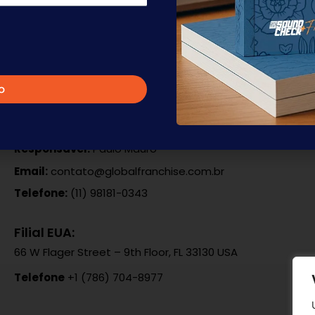
o
Filial SP:
Av.Pres. Juscelino Kubitschek, 1327-4o.and-Itaim Bibi-
04543-011-São Paulo – SP,
Responsável:
Paulo Mauro
Email:
contato@globalfranchise.com.br
Telefone:
(11) 98181-0343
Filial EUA:
66 W Flager Street – 9th Floor, FL 33130 USA
Telefone
+1 (786) 704-8977