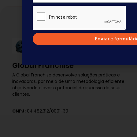
Enviar o formulári
Global Franchise
A Global Franchise desenvolve soluções práticas e
inovadoras, por meio de uma metodologia eficiente
objetivando elevar o potencial de sucesso de seus
clientes.
CNPJ:
04.482.312/0001-30