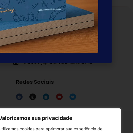
Atendimento
Contato
contato@globalfranchise.com.br
Redes Sociais
Links Úteis
Valorizamos sua privacidade
Termos de Uso
Utilizamos cookies para aprimorar sua experiência de
Política de Privacidade