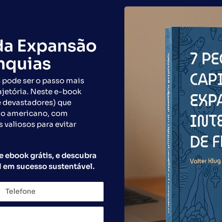
da Expansão
anquias
 pode ser o passo mais
ajetória. Neste e-book
e devastadores) que
do americano, com
s valiosos para evitar
e ebook grátis, e descubra
 em sucesso sustentável.
lobal Franchise e a Brookstone Franchise anunciam uma par
 operação e expansão de franquias nos Estados Unidos, re
gestão da unidade franqueada. A […]