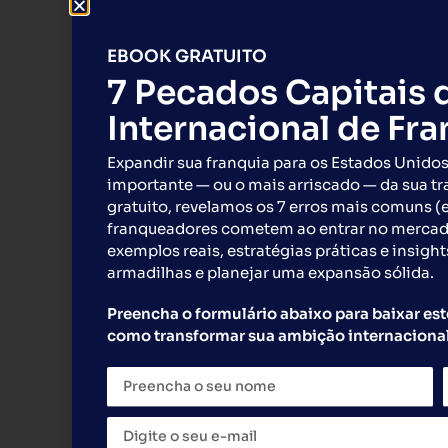
EBOOK GRATUITO
7 Pecados Capitais 
Internacional de Fr
Expandir sua franquia para os Estados Unidos
importante — ou o mais arriscado — da sua tr
gratuito, revelamos os 7 erros mais comuns (
franqueadores cometem ao entrar no merca
exemplos reais, estratégias práticas e insight
armadilhas e planejar uma expansão sólida.
Preencha o formulário abaixo para baixar est
como transformar sua ambição internacional
São Paulo / Miami / Atlanta / Orlando — A G
integrada de desenvolvimento, implantação,
vão do planejamento inicial à inauguração e 