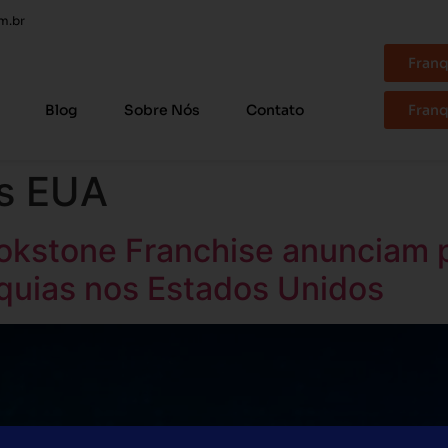
m.br
Franq
Blog
Sobre Nós
Contato
Franq
os EUA
ookstone Franchise anunciam p
quias nos Estados Unidos