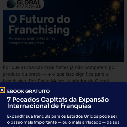
Por que as marcas mais fortes já não competem por
produto ou preço — e o que isso significa para o
franchising. Por Paulo Mauro, fundador da Global
Franchise.
EBOOK GRATUITO
Convenção Internacional da
7 Pecados Capitais da Expansão
Internacional de Franquias
FCI em São Paulo: 15 Países
Expandir sua franquia para os Estados Unidos pode ser
se Reúnem para Descobrir o
o passo mais importante — ou o mais arriscado — da sua