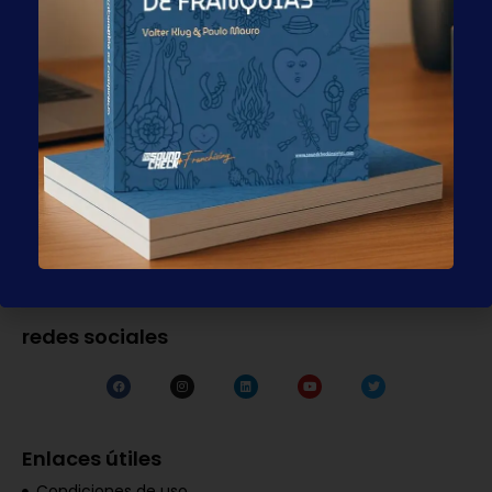
Sucursal de EE. UU.:
66 W Flager Street – 9.º piso, FL 33130 EE. UU.
Teléfono
+1 (786) 704-8977
Servicio
Contacto
contact@globalfranchise.com.br
redes sociales
Enlaces útiles
Condiciones de uso