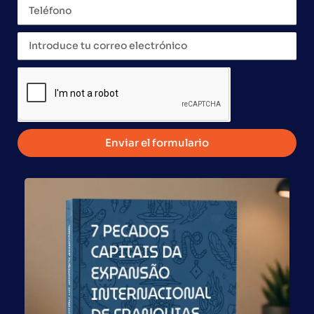
Franquicia global
Global Franchise desarrolla soluciones prácticas e
innovadoras mediante una metodología eficiente
orientada a aumentar el potencial de éxito de sus
clientes.
Enviar el formulario
CNPJ:
04.482.312/0001-30
Sucursal SP:
AV. Pres. Juscelino Kubitschek, 1327-4o.e-Itaim Bibi-
04543-011-São Paulo – SP,
Responsable:
Paulo Mauro
Correo
electrónico:
contacto@globalfranchise.com.br
Teléfono:
(11) 98181-0343