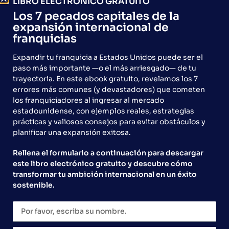
LIBRO ELECTRÓNICO GRATUITO
años de tradición
Los 7 pecados capitales de la
expansión internacional de
convertidos en franquicia, y
franquicias
la primera unidad vendida
Expandir tu franquicia a Estados Unidos puede ser el
en São Paulo Capital.
paso más importante —o el más arriesgado— de tu
trayectoria. En este ebook gratuito, revelamos los 7
errores más comunes (y devastadores) que cometen
Quien haya visitado Riviera de São Lourenço durante
los franquiciadores al ingresar al mercado
más de dos décadas conoce Sí Churros Gourmet. Una
estadounidense, con ejemplos reales, estrategias
marca nacida junto al mar, con productos artesanales,
prácticas y valiosos consejos para evitar obstáculos y
una fuerte identidad visual y una clientela fiel que
planificar una expansión exitosa.
regresa temporada tras temporada. Pero, ¿cómo
Rellena el formulario a continuación para descargar
transformar esta tradición en una red de franquicias?
este libro electrónico gratuito y descubre cómo
Con esta pregunta surgió Sí Churros […]
transformar tu ambición internacional en un éxito
sostenible.