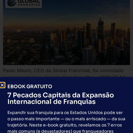
Paulo Mauro, CEO da Global Franchise, foi convidado
como speaker no Jakarta Franchise Show 2026 (FLEI),
maior evento de franchising do Sudeste Asiático. Brasil
EBOOK GRATUITO
lidera delegação de franqueadores ao evento em
7 Pecados Capitais da Expansão
Jacarta com parada estratégica em Singapura.
Internacional de Franquias
Brasil receberá maior
Expandir sua franquia para os Estados Unidos pode ser
o passo mais importante — ou o mais arriscado — da sua
delegação internacional de
trajetória. Neste e-book gratuito, revelamos os 7 erros
mais comuns (e devastadores) que franqueadores