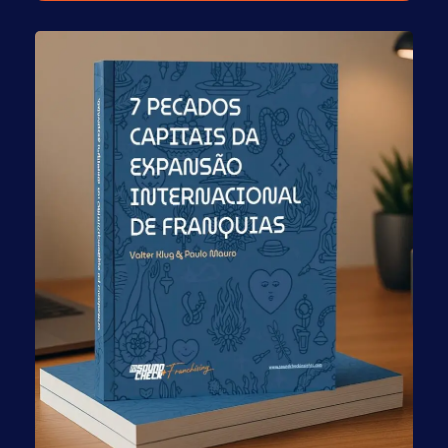
Global Franchise
A Global Franchise desenvolve soluções práticas e
inovadoras, por meio de uma metodologia eficiente
objetivando elevar o potencial de sucesso de seus
clientes.
CNPJ:
04.482.312/0001-30
Filial SP:
Av.Pres. Juscelino Kubitschek, 1327-4o.and-Itaim Bibi-
04543-011-São Paulo – SP,