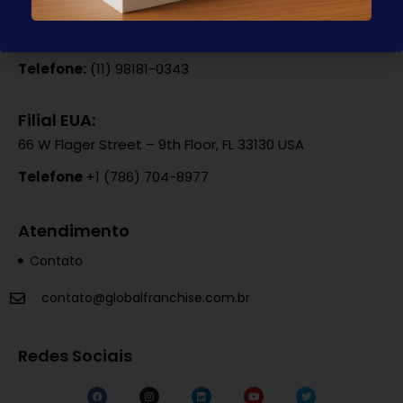
Responsável:
Paulo Mauro
Email:
contato@globalfranchise.com.br
Telefone:
(11) 98181-0343
Filial EUA:
66 W Flager Street – 9th Floor, FL 33130 USA
Telefone
+1 (786) 704-8977
Atendimento
Contato
contato@globalfranchise.com.br
Redes Sociais