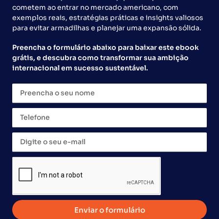
franchising durante a ABF
cometem ao entrar no mercado americano, com
Expo 2026
exemplos reais, estratégias práticas e insights valiosos
para evitar armadilhas e planejar uma expansão sólida.
Preencha o formulário abaixo para baixar este ebook
grátis, e descubra como transformar sua ambição
internacional em sucesso sustentável.
Com representantes de 16 países, a Global Franchise
organiza a maior delegação internacional privada de
franchising do Brasil durante a ABF Franchising Expo
2026, com expectativa de movimentar mais de US$ 10
Enviar o formulário
milhões em novos negócios.