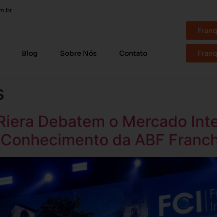
m.br
Franq
Blog
Sobre Nós
Contato
Franq
s
Riera Debatem o Mercado Inte
o Conhecimento da ABF Franc