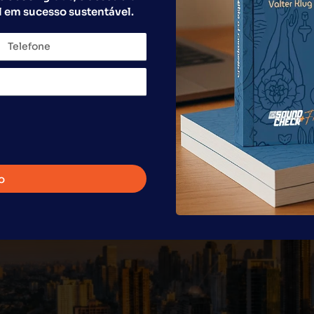
 em sucesso sustentável.
lobal Franchise, é Convidad
ow 2026
o