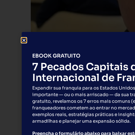
EBOOK GRATUITO
7 Pecados Capitais 
Internacional de Fr
Expandir sua franquia para os Estados Unidos
importante — ou o mais arriscado — da sua tr
gratuito, revelamos os 7 erros mais comuns (
franqueadores cometem ao entrar no merca
exemplos reais, estratégias práticas e insight
armadilhas e planejar uma expansão sólida.
Paulo Cesar Mauro, CEO da Global Franchise
feira de franquias do mundo. De 24 a 27 de 
Preencha o formulário abaixo para baixar est