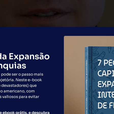
da Expansão
anquias
 pode ser o passo mais
ajetória. Neste e-book
e devastadores) que
do americano, com
s valiosos para evitar
, é confirmado como palestrante na Arena do Conhecimen
junho no Expo Center Norte, São Paulo.
e ebook grátis, e descubra