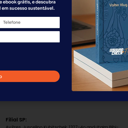
e ebook grátis, e descubra
 em sucesso sustentável.
Enviar o formulário
o
Filial SP:
Av.Pres. Juscelino Kubitschek, 1327-4o.and-Itaim Bibi-