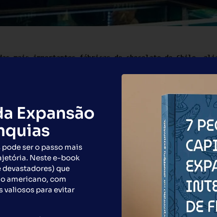
das mais importantes fábricas de chocolate do Chile. alia
as suíças e belgas com elevadas percentagens de cacau e g
magníficos chocolates tradicionais e artesanais.
r e franqueados unitários.
da Expansão
anquias
 pode ser o passo mais
ajetória. Neste e-book
Preencha o formulário abaixo.
e devastadores) que
do americano, com
s valiosos para evitar