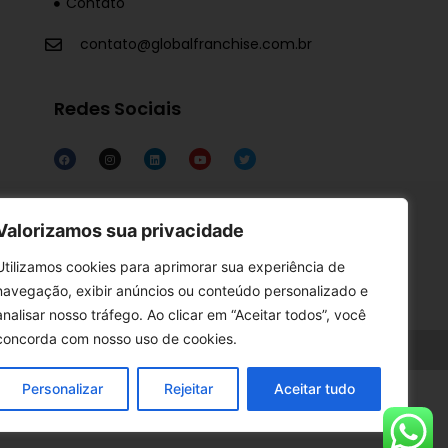
Contato
contato@globalfranchise.com.br
Redes Sociais
Links Úteis
Valorizamos sua privacidade
Termos de Uso
Utilizamos cookies para aprimorar sua experiência de
Política de Privacidade
navegação, exibir anúncios ou conteúdo personalizado e
analisar nosso tráfego. Ao clicar em “Aceitar todos”, você
concorda com nosso uso de cookies.
Personalizar
Rejeitar
Aceitar tudo