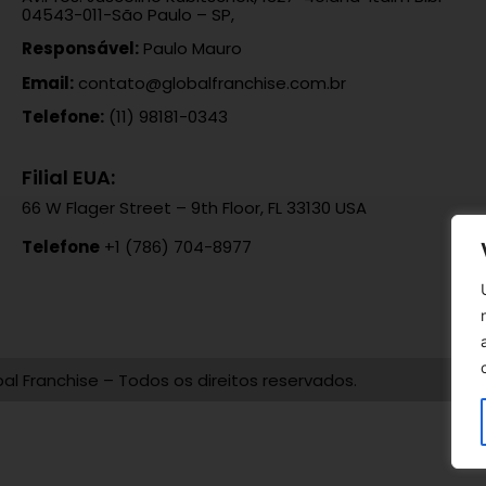
04543-011-São Paulo – SP,
Responsável:
Paulo Mauro
Email:
contato@globalfranchise.com.br
Telefone:
(11) 98181-0343
Filial EUA:
66 W Flager Street – 9th Floor, FL 33130 USA
Telefone
+1 (786) 704-8977
al Franchise – Todos os direitos reservados.