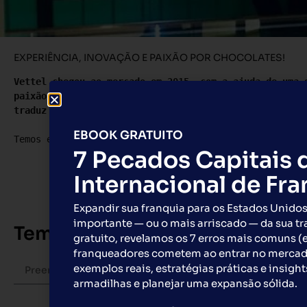
EXPERIÊNCIA, INOVAÇÃO E PAIXÃO POR CHOCOLATES!
Vettel chegou ao mercado em 2015, com a ajuda de uma 
paixão pelo chocolate e a utilização de matérias-prim
traduz finalmente no desenvolvimento e fabricação de 
EBOOK GRATUITO
Temos excelentes oportunidades para franqueados maste
7 Pecados Capitais 
Internacional de Fr
Expandir sua franquia para os Estados Unidos
importante — ou o mais arriscado — da sua tr
Tem interesse nessa franquia? 
gratuito, revelamos os 7 erros mais comuns (
franqueadores cometem ao entrar no merca
exemplos reais, estratégias práticas e insight
armadilhas e planejar uma expansão sólida.