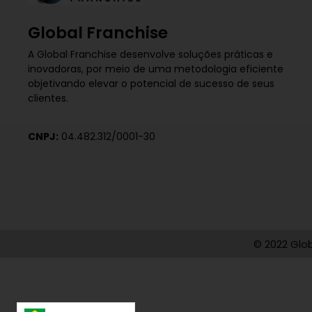
Global Franchise
A Global Franchise desenvolve soluções práticas e
inovadoras, por meio de uma metodologia eficiente
objetivando elevar o potencial de sucesso de seus
clientes.
CNPJ:
04.482.312/0001-30
© 2022 Glob