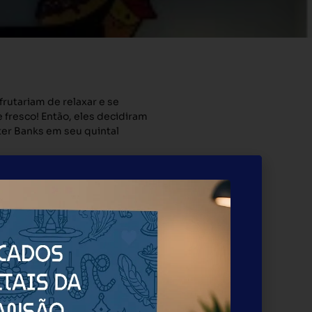
rutariam de relaxar e se
e fresco! Então, eles decidiram
ter Banks em seu quintal
a unitária na abertura dos
 no país.