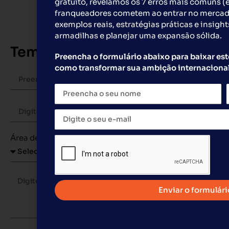
gratuito, revelamos os 7 erros mais comuns (
franqueadores cometem ao entrar no merca
exemplos reais, estratégias práticas e insight
armadilhas e planejar uma expansão sólida.
Tem interesse nessa franquia? 
Preencha o formulário abaixo para baixar est
como transformar sua ambição internacional
Área de Interesse
Enviar o formulári