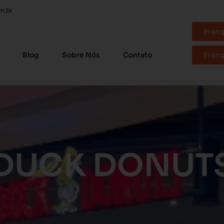
m.br
Franq
Blog
Sobre Nós
Contato
Franq
DUCK DONUT