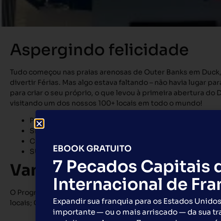
Aspergindo felicidade
Tudo começou nas praias arenosas de Outer Banks em Duck, Ca
divertir Férias. Mas algo estava faltando – não havia lugar 
para criar o seu próprio, o que levou à primeira abertura d
visitando um dos nossos 100+ locais em todo o mundo!
PRODUTOS DIFERENCIADOS
SIMPLES OPERAÇÃO
CLIENTES VÁRIADOS
EBOOK GRATUITO
SUPORTE 360 GRAUS
7 Pecados Capitais 
Vantagens
Internacional de Fr
O Programa de Franquia Internacional oferece: Direitos excl
Expandir sua franquia para os Estados Unidos
locais; Contrato de 10 anos; cronograma de desenvolvimento 
importante — ou o mais arriscado — da sua tr