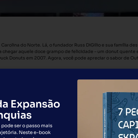
rolina do Norte. Lá, o fundador Russ DiGilio e sua família desf
para chegar aquele doce grampo de felicidade – um donut quente 
o Duck Donuts em 2007. Agora, você pode apreciar o sabor de Ou
da Expansão
anquias
usivos de desenvolvimento; taxa de desenvolvimento inicial; tax
 pode ser o passo mais
acordado; taxa mensal de royalties; formação inicial e contínua
ajetória. Neste e-book