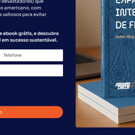
e devastadores) que
do americano, com
s valiosos para evitar
Preencha o formulário abaixo.
e ebook grátis, e descubra
 em sucesso sustentável.
o