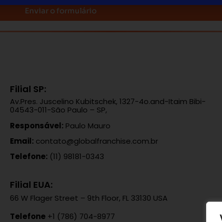
Enviar o formulário
Filial SP:
Av.Pres. Juscelino Kubitschek, 1327-4o.and-Itaim Bibi-
04543-011-São Paulo – SP,
Responsável:
Paulo Mauro
Email:
contato@globalfranchise.com.br
Telefone:
(11) 98181-0343
Filial EUA:
66 W Flager Street – 9th Floor, FL 33130 USA
Telefone
+1 (786) 704-8977