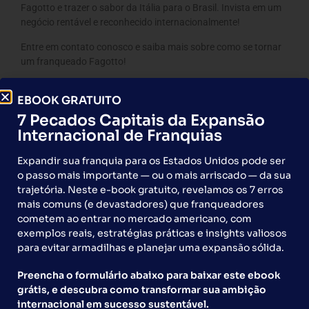
Fagotto e trazer o sabor da Itália para o Brasil. Invista em um
negócio rentável e reconhecido internacionalmente!
Entre em contato conosco e saiba mais sobre como se tornar
um franqueado Fagotto!
Fagotto – A verdadeira massa italiana, agora no Brasil!
EBOOK GRATUITO
#FranquiaFagotto #SucessoGarantido #CulináriaItaliana
7 Pecados Capitais da Expansão
#InvestimentoSeguro
Internacional de Franquias
Expandir sua franquia para os Estados Unidos pode ser
o passo mais importante — ou o mais arriscado — da sua
trajetória. Neste e-book gratuito, revelamos os 7 erros
mais comuns (e devastadores) que franqueadores
cometem ao entrar no mercado americano, com
exemplos reais, estratégias práticas e insights valiosos
para evitar armadilhas e planejar uma expansão sólida.
Preencha o formulário abaixo para baixar este ebook
grátis, e descubra como transformar sua ambição
internacional em sucesso sustentável.