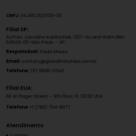
CNPJ:
04.482.312/0001-30
Filial SP:
Av.Pres. Juscelino Kubitschek, 1327-4o.and-Itaim Bibi-
04543-011-São Paulo – SP,
Responsável:
Paulo Mauro
Email:
contato@globalfranchise.com.br
Telefone:
(11) 98181-0343
Filial EUA:
66 W Flager Street – 9th Floor, FL 33130 USA
Telefone
+1 (786) 704-8977
Atendimento
Contato