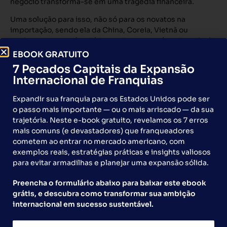
negócio transforma-se em uma tragédia financeira.
Uma solução para isso, não só para os novatos na
importação, sendo ela da China, Coreia, Vietnã ou
qualquer outro país asiático muitas vezes é a triangulação
via Estados Unidos. Neste caso uma companhia Trading
EBOOK GRATUITO
locada nos Estados Unidos funciona como intermediária
7 Pecados Capitais da Expansão
na negociação.
Internacional de Franquias
Normalmente esta Trading assegura ao importador que
Expandir sua franquia para os Estados Unidos pode ser
seu processo transcorra com tranquilidade e sem
o passo mais importante — ou o mais arriscado — da sua
chances de fracasso, pois estas empresas têm grande
trajetória. Neste e-book gratuito, revelamos os 7 erros
experiência (normalmente com mais de 20 anos atuando
mais comuns (e devastadores) que franqueadores
no mercado asiático), gente especializada e eficiente que
cometem ao entrar no mercado americano, com
não só verifica a idoneidade do exportador, faz a inspeção
exemplos reais, estratégias práticas e insights valiosos
da mercadoria antes do estufamento do container na
para evitar armadilhas e planejar uma expansão sólida.
origem e o que é o principal, é a responsável por toda
documentação envolvida no processo.
Preencha o formulário abaixo para baixar este ebook
Neste caso o importador brasileiro importa da Trading
grátis, e descubra como transformar sua ambição
americana e não da China mas a mercadoria, já
internacional em sucesso sustentável.
inspecionada, vem diretamente da China para o Brasil,
sem parada nos Estados Unidos. Documentalmente