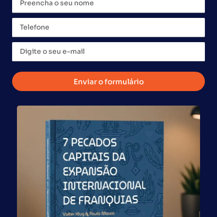
falando quem importa da China é a Trading americana.
Este é um processo utilizado por muitas empresas
brasileiras que preferem pagar por esse serviço do que
ter surpresas desagradáveis. E o que se paga sempre
compensa. Muitas empresas que já importam
diretamente da China há anos acabam posteriormente
adotando o formato da triangulação para corrigir uma
Enviar o formulário
série de problemas. Faz-se muito importante considerar
o fato de que os Estados Unidos são o maior parceiro
comercial da China e o cuidado com que os chineses
tratam os americanos é indiscutivelmente diferenciado.
Então, concluindo, na teoria importar é muito bom e
lucrativo, mas ter sucesso como resultado prático
depende de fatores que na maioria das vezes deve-se
deixar na mão dos especialistas.
Global Franchise