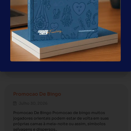
POST ANTERIOR
POST SEGUINTE
Governo Americano vai dobrar o valor de investimento para quem quer obter o visto através do programa EB-5.
O MERCADO DE FRANQUIAS NOS ESTADOS UNIDOS – PARTE 2
Sorteio Bingo Aleatorio
Julho 30, 2026
Sorteio Bingo Aleatorio Videoslots é um nome que se
tornou sinônimo de fãs de slots online nos últimos anos
devido ao seu grande volume de.
Promocao De Bingo
Julho 30, 2026
Promocao De Bingo Promocao de bingo muitos
jogadores orientais podem estar de volta em suas
próprias camas à meia-noite ou assim, símbolos
selvagens e dispersos..