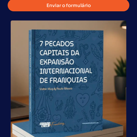
Filial SP:
Enviar o formulário
Av.Pres. Juscelino Kubitschek, 1327-4o.and-Itaim Bibi-
04543-011-São Paulo – SP,
Responsável:
Paulo Mauro
Email:
contato@globalfranchise.com.br
Telefone:
(11) 98181-0343
Filial EUA:
66 W Flager Street – 9th Floor, FL 33130 USA
Telefone
+1 (786) 704-8977
Atendimento
Contato
contato@globalfranchise.com.br