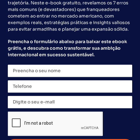
trajetória. Neste e-book gratuito, revelamos os 7 erros
acordo com a South Rock, empresa que opera
mais comuns (e devastadores) que franqueadores
restaurantes no País, para licenciar suas operações no
cometem ao entrar no mercado americano, com
Brasil. Pelo […]
exemplos reais, estratégias práticas e insights valiosos
para evitar armadilhas e planejar uma expansão sólida.
Preencha o formulário abaixo para baixar este ebook
grátis, e descubra como transformar sua ambição
internacional em sucesso sustentável.
Global Franchise
A Global Franchise desenvolve soluções práticas e
inovadoras, por meio de uma metodologia eficiente
objetivando elevar o potencial de sucesso de seus
clientes.
CNPJ:
04.482.312/0001-30