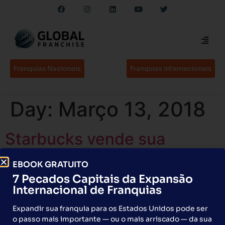
Franquias Nacionais
Franquias Internacionais
Day:
Março 13, 2018
Starbucks vende sua
operação no País
EBOOK GRATUITO
7 Pecados Capitais da Expansão
Com o acordo com a South Rock no Brasil, todas as
Internacional de Franquias
operações na América Latina passam a ser licenciadas
Fernando Scheller, O Estado de S.Paulo 13 Março 2018 |
Expandir sua franquia para os Estados Unidos pode ser
10h22 A Starbucks anunciou nesta terça-feira, 13, um
o passo mais importante — ou o mais arriscado — da sua